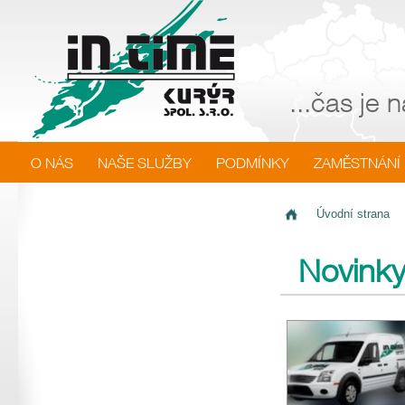
...čas je
O NÁS
NAŠE SLUŽBY
PODMÍNKY
ZAMĚSTNÁNÍ
Úvodní strana
Novink