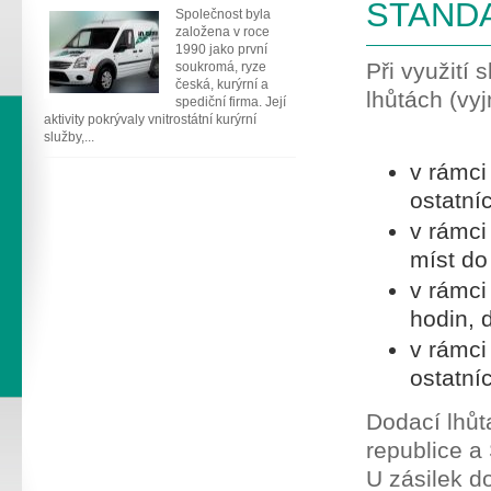
STAND
Společnost byla
založena v roce
1990 jako první
Při využití
soukromá, ryze
česká, kurýrní a
lhůtách (vy
spediční firma. Její
aktivity pokrývaly vnitrostátní kurýrní
služby,...
v rámci
ostatní
v rámci
míst do
v rámci
hodin, 
v rámci
ostatní
Dodací lhůt
republice a
U zásilek d