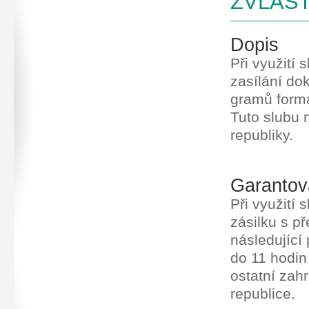
ZVLÁŠT
Dopis
Při využití
zasílání do
gramů formá
Tuto slubu 
republiky.
Garantov
Při využití
zásilku s p
následující
do 11 hodin
ostatní zah
republice.