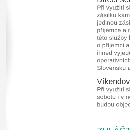
Při využití 
zásilku kam
jedinou zás
příjemce a 
této služby
o příjemci 
ihned vyjed
operativníc
Slovensku 
Víkendov
Při využití
sobotu i v 
budou objed