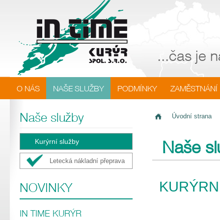
...čas je
O NÁS
NAŠE SLUŽBY
PODMÍNKY
ZAMĚSTNÁNÍ
Naše služby
Úvodní strana
Naše sl
Kurýrní služby
Letecká nákladní přeprava
KURÝRN
NOVINKY
IN TIME KURÝR